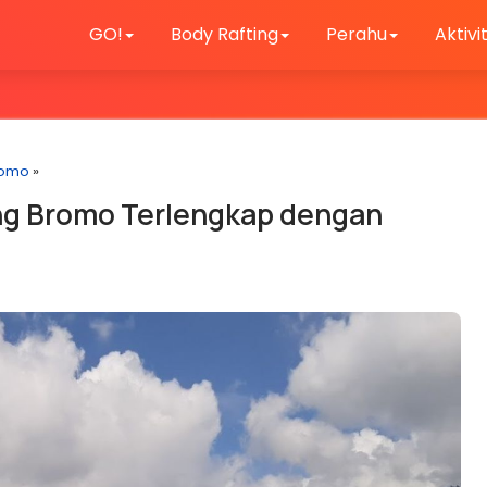
GO!
Body Rafting
Perahu
Aktivi
romo
»
ng Bromo Terlengkap dengan