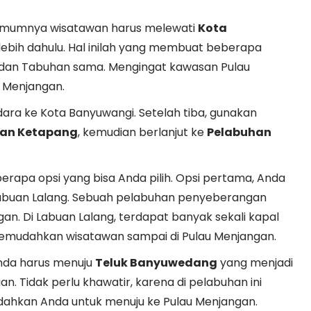
, umumnya wisatawan harus melewati
Kota
rlebih dahulu. Hal inilah yang membuat beberapa
 dan Tabuhan sama. Mengingat kawasan Pulau
 Menjangan.
dara ke Kota Banyuwangi. Setelah tiba, gunakan
han Ketapang
, kemudian berlanjut ke
Pelabuhan
erapa opsi yang bisa Anda pilih. Opsi pertama, Anda
abuan Lalang. Sebuah pelabuhan penyeberangan
n. Di Labuan Lalang, terdapat banyak sekali kapal
emudahkan wisatawan sampai di Pulau Menjangan.
Anda harus menuju
Teluk Banyuwedang
yang menjadi
. Tidak perlu khawatir, karena di pelabuhan ini
dahkan Anda untuk menuju ke Pulau Menjangan.